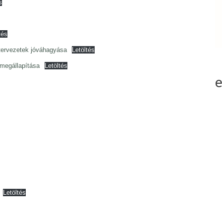
s
tés
tervezetek jóváhagyása
Letöltés
megállapítása
Letöltés
Letöltés