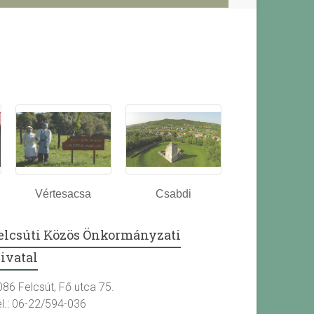
Vértesacsa
Csabdi
elcsúti Közös Önkormányzati
ivatal
086 Felcsút, Fő utca 75.
el.: 06-22/594-036