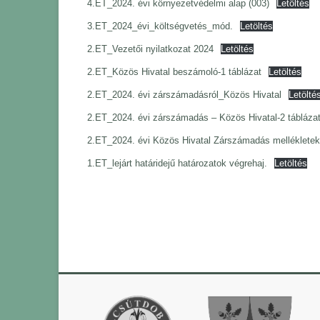
4.ET_2024. évi környezetvédelmi alap (003)
Letöltés
3.ET_2024_évi_költségvetés_mód.
Letöltés
2.ET_Vezetői nyilatkozat 2024
Letöltés
2.ET_Közös Hivatal beszámoló-1 táblázat
Letöltés
2.ET_2024. évi zárszámadásról_Közös Hivatal
Letölté
2.ET_2024. évi zárszámadás – Közös Hivatal-2 tábláza
2.ET_2024. évi Közös Hivatal Zárszámadás melléklete
1.ET_lejárt határidejű határozatok végrehaj.
Letöltés