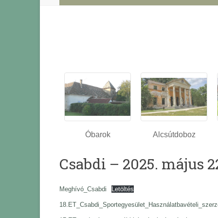
Óbarok
Alcsútdoboz
Csabdi – 2025. május 2
Meghívó_Csabdi
Letöltés
18.ET_Csabdi_Sportegyesület_Használatbavételi_szer