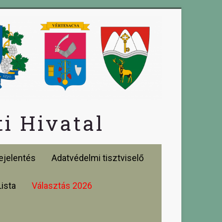
i Hivatal
jelentés
Adatvédelmi tisztviselő
Lista
Választás 2026