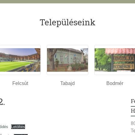
Településeink
Felcsút
Tabajd
Bodmér
2.
F
H
8
ződés
Letöltés
T