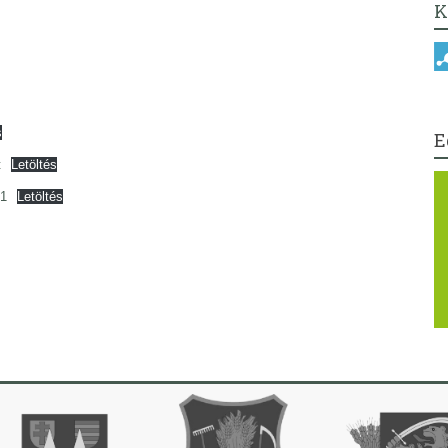
K
s
E
t
Letöltés
k1
Letöltés