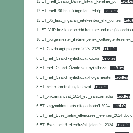
12.ET_mell_Szabó_Dániel_István_kérelme_pdf
Letölté
12.ET_mell_36 hrsz-ú ingatlan_térkép
Letöltés
12.ET_36_hrsz_ingatlan_értékesítés_elvi_döntés
Letöl
11.ET_VJP-hez kapcsolódó konzorciumi megállapodás-
10.ET_polgármester_illetményének_költségtérítésének_
9.ET_Gazdasági program 2025_2029
Letöltés
8.ET_mell_Csabdi-nyilatkozat közös
Letöltés
8.ET_mell_Csabdi Óvoda vez.nyilatkozat
Letöltés
8.ET_mell_Csabdi nyilatkozat-Polgármester
Letöltés
8.ET_belso_kontroll_nyilatkozat
Letöltés
7.ET_önkormányzat_2024_évi_zárszámadás
Letöltés
6.ET_vagyonkimutatás elfogadásáról 2024
Letöltés
5.ET_mell_Éves_belső_ellenőrzési_jelentés_2024.docx
5.ET_Éves_belső_ellenőrzési_jelentés_2024
Letöltés