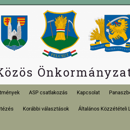
 Közös Önkormányzat
etmények
ASP csatlakozás
Kapcsolat
Panaszbe
ntézés
Korábbi választások
Általános Közzétételi 