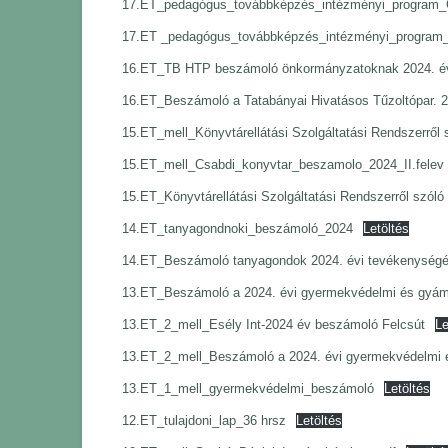
17.ET_pedagógus_továbbképzés_intézményi_program
17.ET _pedagógus_továbbképzés_intézményi_program
16.ET_TB HTP beszámoló önkormányzatoknak 2024. év 
16.ET_Beszámoló a Tatabányai Hivatásos Tűzoltópar. 2
15.ET_mell_Könyvtárellátási Szolgáltatási Rendszerről
15.ET_mell_Csabdi_konyvtar_beszamolo_2024_II.felev
15.ET_Könyvtárellátási Szolgáltatási Rendszerről szól
14.ET_tanyagondnoki_beszámoló_2024
Letöltés
14.ET_Beszámoló tanyagondok 2024. évi tevékenységé
13.ET_Beszámoló a 2024. évi gyermekvédelmi és gyámü
13.ET_2_mell_Esély Int-2024 év beszámoló Felcsút
Le
13.ET_2_mell_Beszámoló a 2024. évi gyermekvédelmi é
13.ET_1_mell_gyermekvédelmi_beszámoló
Letöltés
12.ET_tulajdoni_lap_36 hrsz
Letöltés