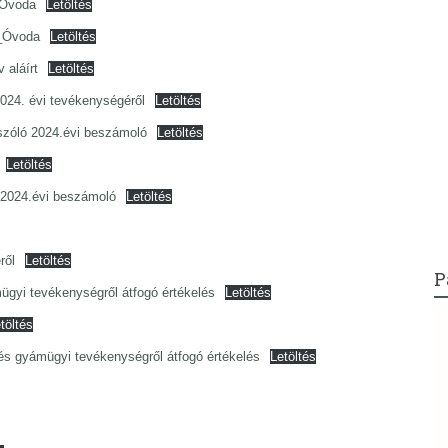
_Óvoda
Letöltés
_Óvoda
Letöltés
aláírt
Letöltés
024. évi tevékenységéről
Letöltés
 szóló 2024.évi beszámoló
Letöltés
Letöltés
ó 2024.évi beszámoló
Letöltés
ről
Letöltés
P
gyi tevékenységről átfogó értékelés
Letöltés
töltés
s gyámügyi tevékenységről átfogó értékelés
Letöltés