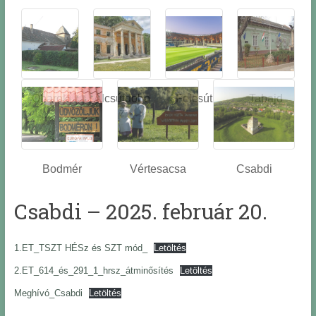
Óbarok
Alcsútdobo
Felcsút
Tabajd
z
Bodmér
Vértesacsa
Csabdi
Csabdi – 2025. február 20.
1.ET_TSZT HÉSz és SZT mód_
Letöltés
2.ET_614_és_291_1_hrsz_átminősítés
Letöltés
Meghívó_Csabdi
Letöltés