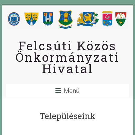
Skip
to
content
Felcsúti Közös
Önkormányzati
Hivatal
Menü
Településeink