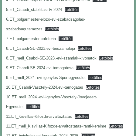
5.ET_Csabdi_stabilitasi-tv-2024
Letöltés
6.ET_polgarmester-elozo-evi-szabadsagolas-
szabadsagutemezes
Letöltés
7.ET_polgarmester-cafeteria
Letöltés
8.ET_Csabdi-SE-2023.evi-beszamoloja
Letöltés
8.ET_mell_Csabdi-SE-2023.-evi-szamlak-kivonatok
Letöltés
9.ET_Csabdi-SE-2024.evi-tamogatasa
Letöltés
9.ET_mell_2024.-evi-igenyles-Sportegyesulet
Letöltés
10.ET_Csabdi-Vasztely-2024.evi-tamogatas
Letöltés
10.ET_mell_2024.-evi-igenyles-Vasztely-Jovojeeert-
Egyesulet
Letöltés
11.ET_Kisvillas-Kifozde-arvaltoztatas
Letöltés
11.ET_mell_Kisvillas-Kifozde-arvaltoztatas-iranti-kerelme
Letöltés
12.ET_beiskolazasi-korzetek_2024_2025
Letöltés