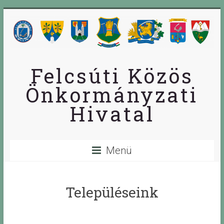
Skip
to
content
Felcsúti Közös
Önkormányzati
Hivatal
Menü
Településeink