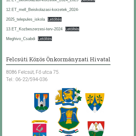
12.ET_mell_Beiskolazasi-korzetek_2024-
2025_telepules_iskola
Letöltés
13.ET_Kozbeszerzesi-terv-2024
Letöltés
Meghivo_Csabdi
Letöltés
Felcsúti Közös Önkormányzati Hivatal
8086 Felcsút, Fő utca 75.
Tel.: 06-22/594-036