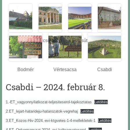
Óbarok
Alcsútdobo
Felcsút
Tabajd
z
Bodmér
Vértesacsa
Csabdi
Csabdi – 2024. február 8.
1.-ET_vagyonnyilatkozat-teljesiteserol-tajekoztatas
Letöltés
2.ET_lejart-hatarideju-hatarozatok-vegrehaj
Letöltés
3.ET_Kozos-Hiv-2024.-evi-ktgvetes-1-4-mellekletek-1
Letöltés
4.ET_Onkormanyzat-2024.-evi-koltsegveteserol
Letöltés