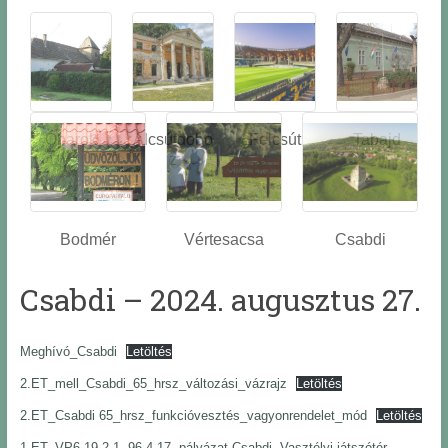
Óbarok
Alcsútdobo
Felcsút
Tabajd
z
Bodmér
Vértesacsa
Csabdi
Csabdi – 2024. augusztus 27.
Meghívó_Csabdi
Letöltés
2.ET_mell_Csabdi_65_hrsz_változási_vázrajz
Letöltés
2.ET_Csabdi 65_hrsz_funkcióvesztés_vagyonrendelet_mód
Letöltés
1.ET_VP6-19.2.1.-96-4-17. pályázat Csabdi, Vasztélyi játszótér