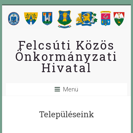
Skip
to
content
Felcsúti Közös
Önkormányzati
Hivatal
Menü
Településeink