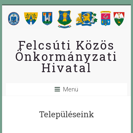
Skip
to
content
Felcsúti Közös
Önkormányzati
Hivatal
Menü
Településeink