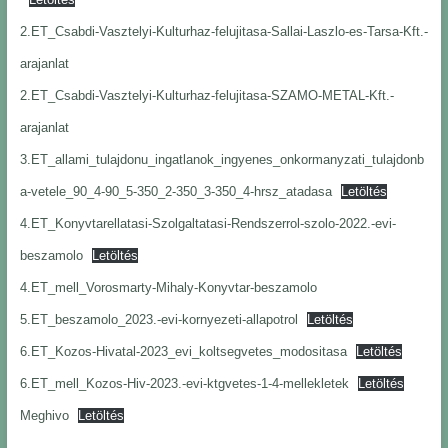
2.ET_Csabdi-Vasztelyi-Kulturhaz-felujitasa-Sallai-Laszlo-es-Tarsa-Kft.-
arajanlat
2.ET_Csabdi-Vasztelyi-Kulturhaz-felujitasa-SZAMO-METAL-Kft.-
arajanlat
3.ET_allami_tulajdonu_ingatlanok_ingyenes_onkormanyzati_tulajdonb
a-vetele_90_4-90_5-350_2-350_3-350_4-hrsz_atadasa
Letöltés
4.ET_Konyvtarellatasi-Szolgaltatasi-Rendszerrol-szolo-2022.-evi-
beszamolo
Letöltés
4.ET_mell_Vorosmarty-Mihaly-Konyvtar-beszamolo
5.ET_beszamolo_2023.-evi-kornyezeti-allapotrol
Letöltés
6.ET_Kozos-Hivatal-2023_evi_koltsegvetes_modositasa
Letöltés
6.ET_mell_Kozos-Hiv-2023.-evi-ktgvetes-1-4-mellekletek
Letöltés
Meghivo
Letöltés