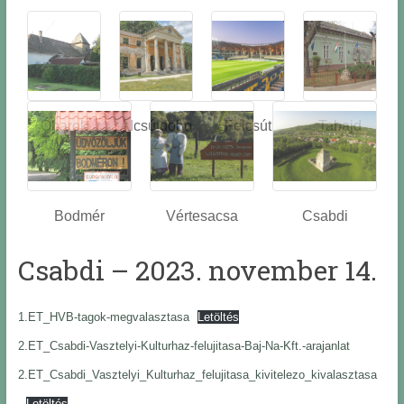
Óbarok
Alcsútdobo
Felcsút
Tabajd
z
Bodmér
Vértesacsa
Csabdi
Csabdi – 2023. november 14.
1.ET_HVB-tagok-megvalasztasa
Letöltés
2.ET_Csabdi-Vasztelyi-Kulturhaz-felujitasa-Baj-Na-Kft.-arajanlat
2.ET_Csabdi_Vasztelyi_Kulturhaz_felujitasa_kivitelezo_kivalasztasa
Letöltés