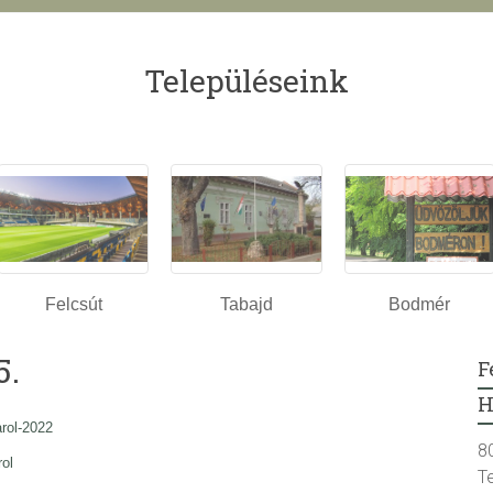
Településeink
Felcsút
Tabajd
Bodmér
5.
F
H
rol-2022
8
ol
T