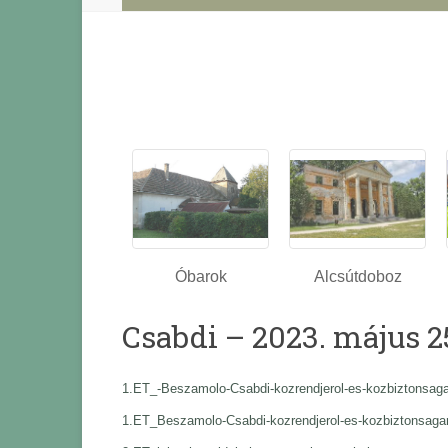
Óbarok
Alcsútdoboz
Csabdi – 2023. május 2
1.ET_-Beszamolo-Csabdi-kozrendjerol-es-kozbiztonsaga
1.ET_Beszamolo-Csabdi-kozrendjerol-es-kozbiztonsagar