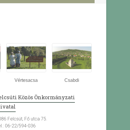
Vértesacsa
Csabdi
elcsúti Közös Önkormányzati
ivatal
086 Felcsút, Fő utca 75.
el.: 06-22/594-036