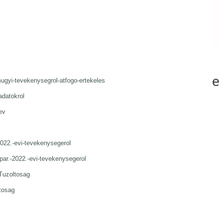
gyi-tevekenysegrol-atfogo-ertekeles
datokrol
ev
022.-evi-tevekenysegerol
ar.-2022.-evi-tevekenysegerol
Tuzoltosag
tosag