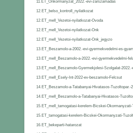
11.ET_Onkormanyzat_2022.-evi-zarszamadas
12.ET_belso_kontroll_nyilatkozat
12.ET_mell_Vezetoi-nyilatkozat-Ovoda
12.ET_mell_Vezetoi-nyilatkozat-Onk
12.ET_mell_Vezetoi-nyilatkozat-Onk_jegyzo
13.ET_Beszamolo-a-2002.-evi-gyermekvedelmi-es-gyamu
13.ET_mell_Beszamolo-a-2022.-evi-gyermekvedelmi-fela
13.ET_mell_Beszamolo-Gyermekjolesi-Szolgalat-2022.-
13.ET_mell_Esely-Int-2022-ev-beszamolo-Felcsut
14.ET_Beszamolo-a-Tatabanyai-Hivatasos-Tuzoltopar.-2
14.ET_mell_Beszamolo-a-Tatabanyai-Hivatasos-Tuzoltop
15.ET_mell_tamogatasi-kerelem-Bicskei-Okormanyzati-
15.ET_tamogatasi-kerelem-Bicskei-Okormanyzati-Tuzol
16.ET_bekeparti-hatarozat