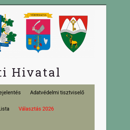
i Hivatal
jelentés
Adatvédelmi tisztviselő
Lista
Választás 2026