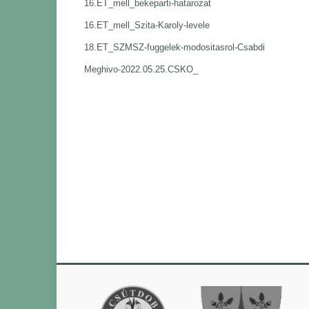
16.ET_mell_bekeparti-hatarozat
16.ET_mell_Szita-Karoly-levele
18.ET_SZMSZ-fuggelek-modositasrol-Csabdi
Meghivo-2022.05.25.CSKO_