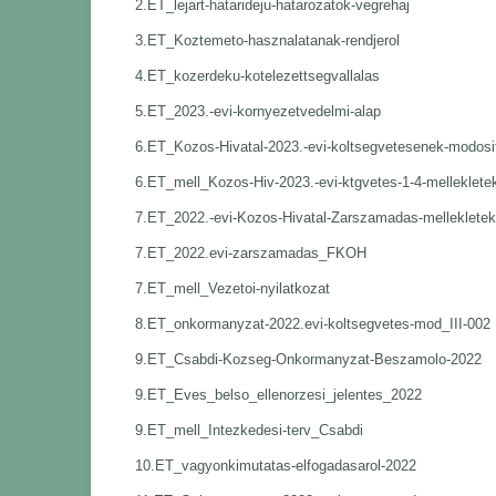
2.ET_lejart-hatarideju-hatarozatok-vegrehaj
3.ET_Koztemeto-hasznalatanak-rendjerol
4.ET_kozerdeku-kotelezettsegvallalas
5.ET_2023.-evi-kornyezetvedelmi-alap
6.ET_Kozos-Hivatal-2023.-evi-koltsegvetesenek-modosi
6.ET_mell_Kozos-Hiv-2023.-evi-ktgvetes-1-4-melleklete
7.ET_2022.-evi-Kozos-Hivatal-Zarszamadas-mellekletek
7.ET_2022.evi-zarszamadas_FKOH
7.ET_mell_Vezetoi-nyilatkozat
8.ET_onkormanyzat-2022.evi-koltsegvetes-mod_III-002
9.ET_Csabdi-Kozseg-Onkormanyzat-Beszamolo-2022
9.ET_Eves_belso_ellenorzesi_jelentes_2022
9.ET_mell_Intezkedesi-terv_Csabdi
10.ET_vagyonkimutatas-elfogadasarol-2022