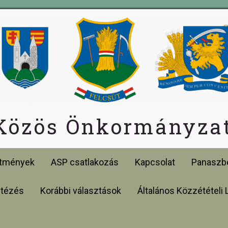
 Közös Önkormányzat
etmények
ASP csatlakozás
Kapcsolat
Panaszbe
ntézés
Korábbi választások
Általános Közzétételi 