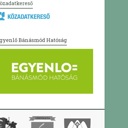
özadatkereső
gyenlő Bánásmód Hatóság