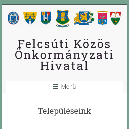
Skip
to
content
Felcsúti Közös
Önkormányzati
Hivatal
Menü
Településeink