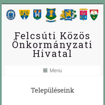
Skip
to
content
Felcsúti Közös
Önkormányzati
Hivatal
Menü
Településeink