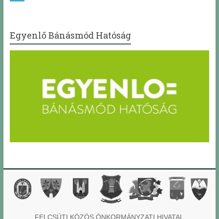
Egyenlő Bánásmód Hatóság
FELCSÚTI KÖZÖS ÖNKORMÁNYZATI HIVATAL