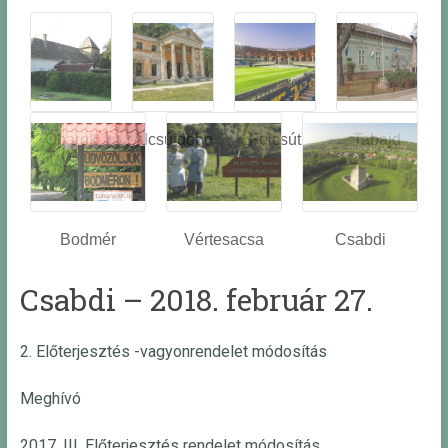
Óbarok
Alcsútdobo
Felcsút
Tabajd
z
Bodmér
Vértesacsa
Csabdi
Csabdi – 2018. február 27.
2. Előterjesztés -vagyonrendelet módosítás
Meghívó
2017. III. Előterjesztés rendelet módosítás