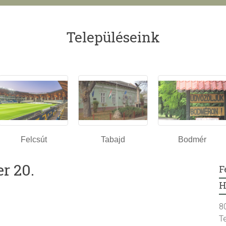
Településeink
Felcsút
Tabajd
Bodmér
r 20.
F
H
8
T