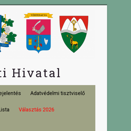
i Hivatal
jelentés
Adatvédelmi tisztviselő
Lista
Választás 2026