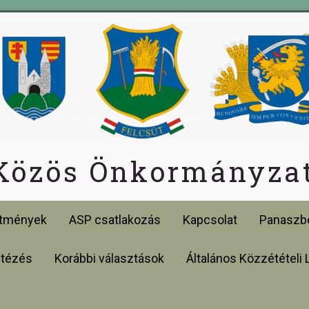
 Közös Önkormányzat
etmények
ASP csatlakozás
Kapcsolat
Panaszbe
ntézés
Korábbi választások
Általános Közzétételi 