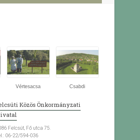
Vértesacsa
Csabdi
elcsúti Közös Önkormányzati
ivatal
086 Felcsút, Fő utca 75.
el.: 06-22/594-036