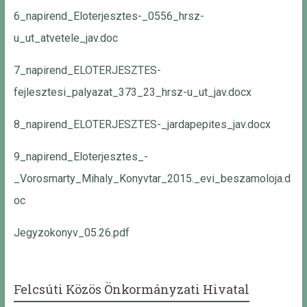
6_napirend_Eloterjesztes-_0556_hrsz-
u_ut_atvetele_jav.doc
7_napirend_ELOTERJESZTES-
fejlesztesi_palyazat_373_23_hrsz-u_ut_jav.docx
8_napirend_ELOTERJESZTES-_jardapepites_jav.docx
9_napirend_Eloterjesztes_-
_Vorosmarty_Mihaly_Konyvtar_2015._evi_beszamoloja.d
oc
Jegyzokonyv_05.26.pdf
Felcsúti Közös Önkormányzati Hivatal