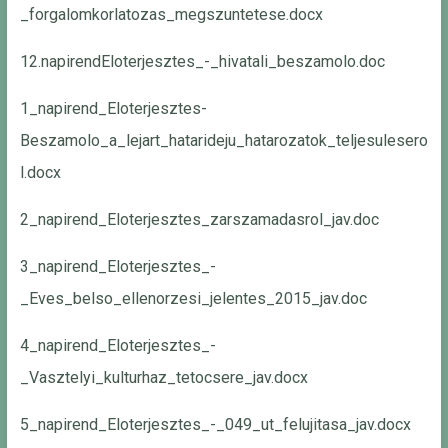
_forgalomkorlatozas_megszuntetese.docx
12.napirendEloterjesztes_-_hivatali_beszamolo.doc
1_napirend_Eloterjesztes-
Beszamolo_a_lejart_hatarideju_hatarozatok_teljesulesero
l.docx
2_napirend_Eloterjesztes_zarszamadasrol_jav.doc
3_napirend_Eloterjesztes_-
_Eves_belso_ellenorzesi_jelentes_2015_jav.doc
4_napirend_Eloterjesztes_-
_Vasztelyi_kulturhaz_tetocsere_jav.docx
5_napirend_Eloterjesztes_-_049_ut_felujitasa_jav.docx