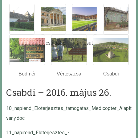
Óbarok
Alcsútdobo
Felcsút
Tabajd
z
Bodmér
Vértesacsa
Csabdi
Csabdi – 2016. május 26.
10_napiend_Eloterjesztes_tamogatas_Medicopter_Alapit
vany.doc
11_napirend_Eloterjesztes_-