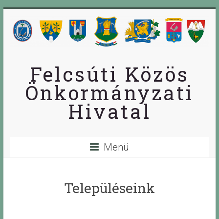
Skip
to
content
Felcsúti Közös
Önkormányzati
Hivatal
Menü
Településeink