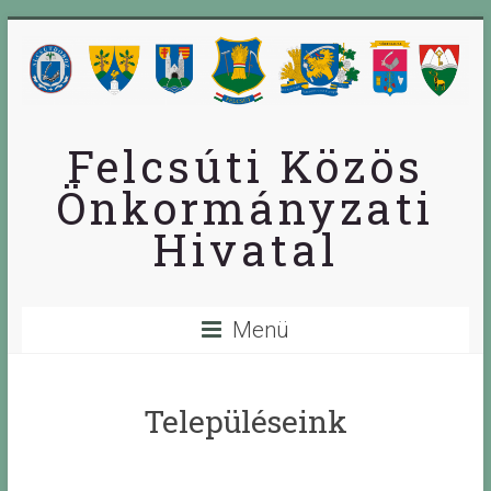
Skip
to
content
Felcsúti Közös
Önkormányzati
Hivatal
Menü
Településeink