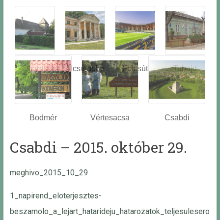
Óbarok
Alcsútdobo
Felcsút
Tabajd
z
Bodmér
Vértesacsa
Csabdi
Csabdi – 2015. október 29.
meghivo_2015_10_29
1_napirend_eloterjesztes-
beszamolo_a_lejart_hatarideju_hatarozatok_teljesulesero