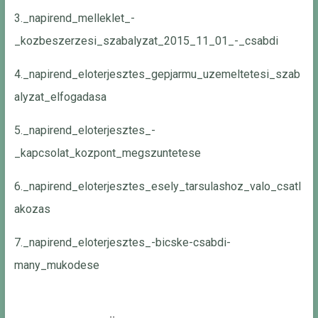
3._napirend_melleklet_-
_kozbeszerzesi_szabalyzat_2015_11_01_-_csabdi
4._napirend_eloterjesztes_gepjarmu_uzemeltetesi_szab
alyzat_elfogadasa
5._napirend_eloterjesztes_-
_kapcsolat_kozpont_megszuntetese
6._napirend_eloterjesztes_esely_tarsulashoz_valo_csatl
akozas
7._napirend_eloterjesztes_-bicske-csabdi-
many_mukodese