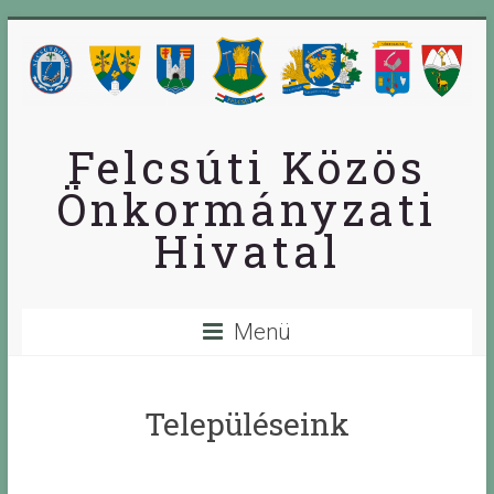
Skip
to
content
Felcsúti Közös
Önkormányzati
Hivatal
Menü
Településeink