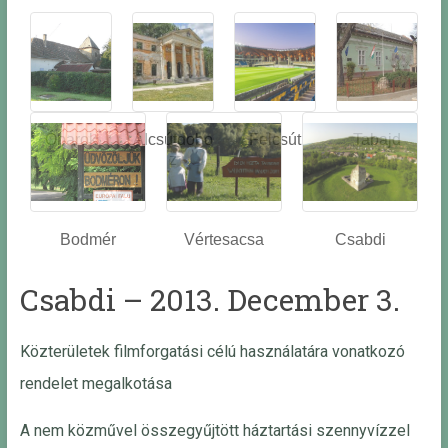
Óbarok
Alcsútdobo
Felcsút
Tabajd
z
Bodmér
Vértesacsa
Csabdi
Csabdi – 2013. December 3.
Közterületek filmforgatási célú használatára vonatkozó
rendelet megalkotása
A nem közművel összegyűjtött háztartási szennyvízzel