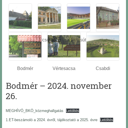
Óbarok
Alcsútdobo
Felcsút
Tabajd
z
Bodmér
Vértesacsa
Csabdi
Bodmér – 2024. november
26.
MEGHÍVÓ_BKÖ_közmeghallgatás
Letöltés
1.ET-beszámoló a 2024. évről, tájékoztató a 2025. évre
Letöltés