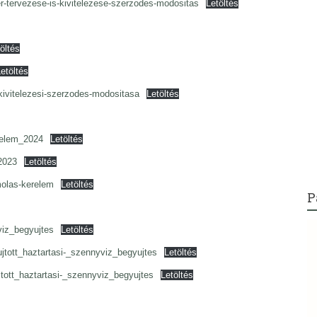
tervezese-is-kivitelezese-szerzodes-modositas
Letöltés
öltés
etöltés
ivitelezesi-szerzodes-modositasa
Letöltés
relem_2024
Letöltés
2023
Letöltés
olas-kerelem
Letöltés
P
iz_begyujtes
Letöltés
tott_haztartasi-_szennyviz_begyujtes
Letöltés
ott_haztartasi-_szennyviz_begyujtes
Letöltés