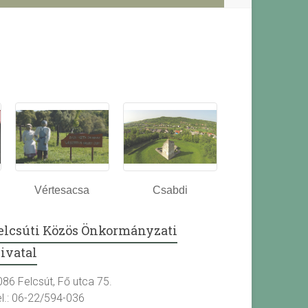
Vértesacsa
Csabdi
elcsúti Közös Önkormányzati
ivatal
086 Felcsút, Fő utca 75.
el.: 06-22/594-036