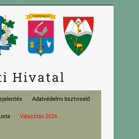
i Hivatal
jelentés
Adatvédelmi tisztviselő
Lista
Választás 2026