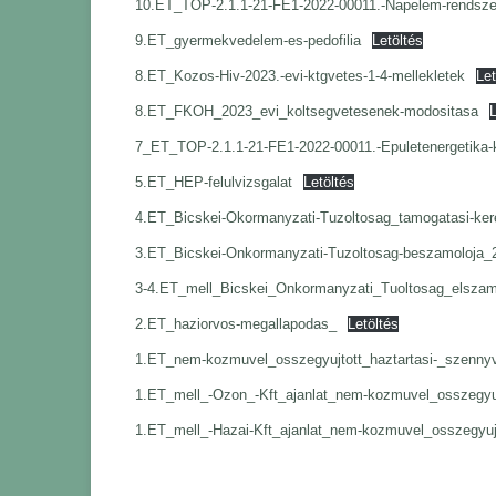
10.ET_TOP-2.1.1-21-FE1-2022-00011.-Napelem-rendszer-
9.ET_gyermekvedelem-es-pedofilia
Letöltés
8.ET_Kozos-Hiv-2023.-evi-ktgvetes-1-4-mellekletek
Let
8.ET_FKOH_2023_evi_koltsegvetesenek-modositasa
L
7_ET_TOP-2.1.1-21-FE1-2022-00011.-Epuletenergetika-k
5.ET_HEP-felulvizsgalat
Letöltés
4.ET_Bicskei-Okormanyzati-Tuzoltosag_tamogatasi-ke
3.ET_Bicskei-Onkormanyzati-Tuzoltosag-beszamoloja_
3-4.ET_mell_Bicskei_Onkormanyzati_Tuoltosag_elszam
2.ET_haziorvos-megallapodas_
Letöltés
1.ET_nem-kozmuvel_osszegyujtott_haztartasi-_szennyv
1.ET_mell_-Ozon_-Kft_ajanlat_nem-kozmuvel_osszegyuj
1.ET_mell_-Hazai-Kft_ajanlat_nem-kozmuvel_osszegyujt