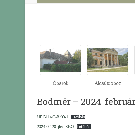
Óbarok
Alcsútdoboz
Bodmér – 2024. február
MEGHIVO-BKO-1
Letöltés
2024.02.28_jkv_BKO
Letöltés