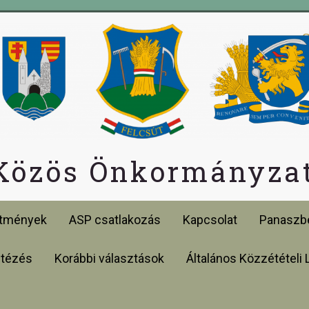
 Közös Önkormányzat
etmények
ASP csatlakozás
Kapcsolat
Panaszbe
ntézés
Korábbi választások
Általános Közzétételi 