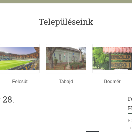
Településeink
Felcsút
Tabajd
Bodmér
 28.
F
H
8
T