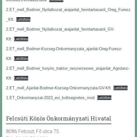
2.ET_mell_Bodmer_Nyilatkozat_arajanlat_fenntartasarol_Oreg_Furesz
_Kft
Letöltés
2.ET_mell_Bodmer_Nyilatkozat_arajanlat_fenntartasarol_GV-
Kft
Letöltés
2.ET_mell_Bodmer-Kozseg-Onkormanyzata_ajanlat-Oreg-Furesz-
Kft
Letöltés
2.ET_mell_Bodmer_funyiro_traktor_neszerzesere_arajanlat_Agrolanc-
Kft
Letöltés
2.ET_mell_Ajanlat-Bodmer-Kozseg-Onkormanyzata-GV-Kft
Letöltés
1.ET_Onkormanyzat-2023_evi_koltsegvetes_mod
Letöltés
Felcsúti Közös Önkormányzati Hivatal
8086 Felcsút, Fő utca 75.