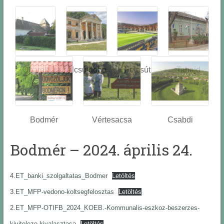
Óbarok
Alcsútdobo
Felcsút
Tabajd
z
Bodmér
Vértesacsa
Csabdi
Bodmér – 2024. április 24.
4.ET_banki_szolgaltatas_Bodmer
Letöltés
3.ET_MFP-vedono-koltsegfelosztas
Letöltés
2.ET_MFP-OTIFB_2024_KOEB.-Kommunalis-eszkoz-beszerzes-
kivitelezo-kivalasztasa
Letöltés