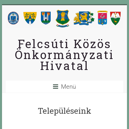
Skip
to
content
Felcsúti Közös
Önkormányzati
Hivatal
Menü
Településeink