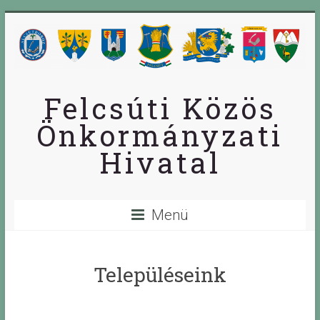
Skip
to
content
Felcsúti Közös
Önkormányzati
Hivatal
Menü
Településeink