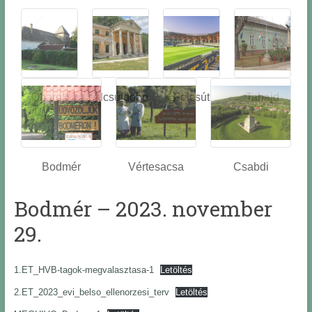
Óbarok
Alcsútdobo
Felcsút
Tabajd
z
Bodmér
Vértesacsa
Csabdi
Bodmér – 2023. november
29.
1.ET_HVB-tagok-megvalasztasa-1
Letöltés
2.ET_2023_evi_belso_ellenorzesi_terv
Letöltés