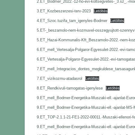
2.ET_Bodmer_2022.-12-ho-evi-koltsegvetes-_3.sz_.-mo
3.ET_Kozbeszerzesi-terv-2023
Letöltés
4.ET_Szoc.tuzifa_tam_igenyles-Bodmer
Letöltés
5.ET-_beszamolo-nem-kozmuvel-osszegyujtott-szennyv
5.ET_Hazai-Kommunalis-Kft_Beszamolo-2022.-nem-ko
6.ET_mell_Vertesalja-Polgaror-Egyesulet-2022.-evi-tam
6.ET_Vertesalja-Polgaror-Egyesulet-2022.-evi-tamogata
7.ET_mell_Integracios_dontes_megkuldese_tarsasagunk
7.ET_vizikozmu-atadasrol
Letöltés
8.ET_Rendkivuli-tamogatas-igenylese
Letöltés
9.ET_mell_Bodmer-Energetika-Muszaki-ell.-ajanlat-Eurou
9.ET_mell_Bodmer-Energetika-Muszaki-ell.-ajanlat-MS-
9.ET_TOP-2.1.1-21-FE1-2022-00011.-Muszaki-ellenori-fea
9.ET_mell_Bodmer-Energetika-Muszaki-ell.-ajanlat-Eurou