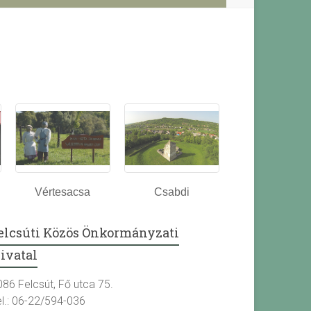
Vértesacsa
Csabdi
elcsúti Közös Önkormányzati
ivatal
086 Felcsút, Fő utca 75.
el.: 06-22/594-036