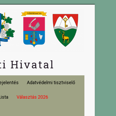
i Hivatal
jelentés
Adatvédelmi tisztviselő
Lista
Választás 2026