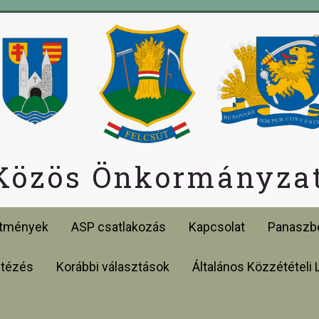
 Közös Önkormányzat
etmények
ASP csatlakozás
Kapcsolat
Panaszbe
ntézés
Korábbi választások
Általános Közzétételi 