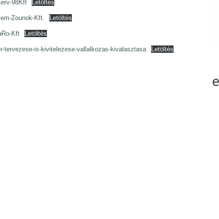
erv-98Kft
Letöltés
lem-Zounok-Kft.
Letöltés
aRo-Kft
Letöltés
ervezese-is-kivitelezese-vallalkozas-kivalasztasa
Letöltés