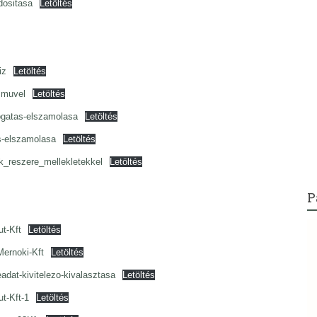
dositasa
Letöltés
iz
Letöltés
zmuvel
Letöltés
ogatas-elszamolasa
Letöltés
s-elszamolasa
Letöltés
_reszere_mellekletekkel
Letöltés
P
t-Kft
Letöltés
Mernoki-Kft
Letöltés
dat-kivitelezo-kivalasztasa
Letöltés
t-Kft-1
Letöltés