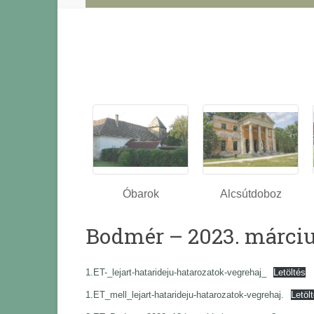
Óbarok
Alcsútdoboz
Bodmér – 2023. márciu
1.ET-_lejart-hatarideju-hatarozatok-vegrehaj_
Letöltés
1.ET_mell_lejart-hatarideju-hatarozatok-vegrehaj.
Letöl