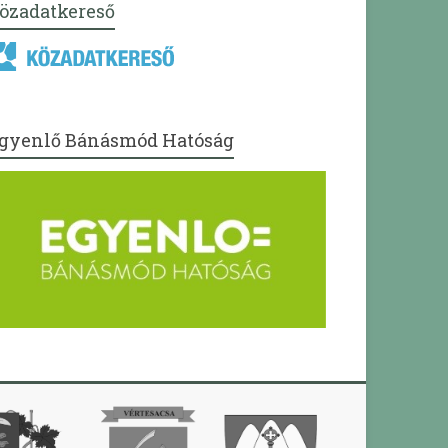
özadatkereső
gyenlő Bánásmód Hatóság