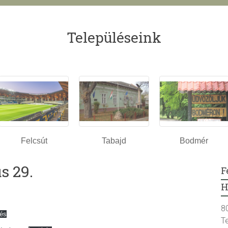
Településeink
Felcsút
Tabajd
Bodmér
s 29.
F
H
8
tés
T