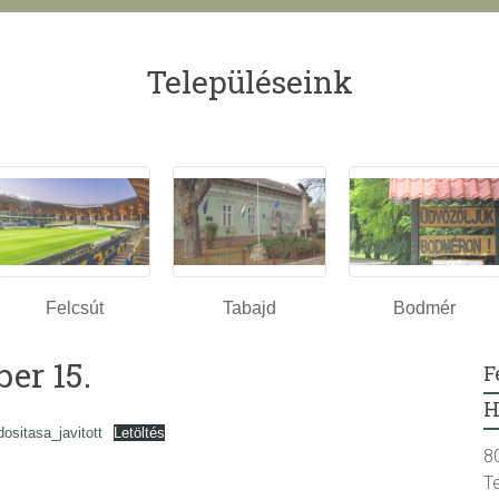
Településeink
Felcsút
Tabajd
Bodmér
er 15.
F
H
sitasa_javitott
Letöltés
8
T