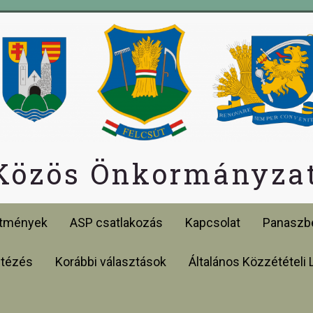
 Közös Önkormányzat
etmények
ASP csatlakozás
Kapcsolat
Panaszbe
ntézés
Korábbi választások
Általános Közzétételi 