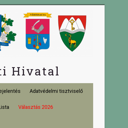
i Hivatal
jelentés
Adatvédelmi tisztviselő
Lista
Választás 2026