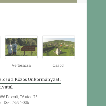
Vértesacsa
Csabdi
elcsúti Közös Önkormányzati
ivatal
086 Felcsút, Fő utca 75.
el.: 06-22/594-036