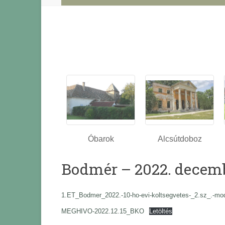
Óbarok
Alcsútdoboz
Bodmér – 2022. decemb
1.ET_Bodmer_2022.-10-ho-evi-koltsegvetes-_2.sz_.-modo
MEGHIVO-2022.12.15_BKO
Letöltés