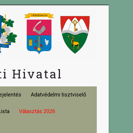
i Hivatal
jelentés
Adatvédelmi tisztviselő
Lista
Választás 2026