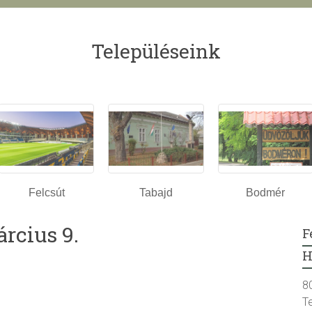
Településeink
Felcsút
Tabajd
Bodmér
rcius 9.
F
H
8
T