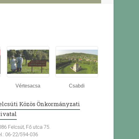
Vértesacsa
Csabdi
elcsúti Közös Önkormányzati
ivatal
086 Felcsút, Fő utca 75.
el.: 06-22/594-036