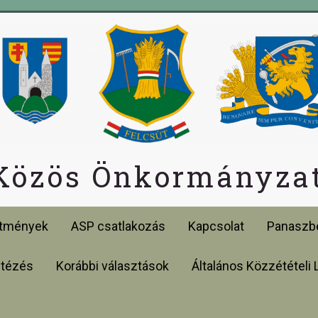
 Közös Önkormányzat
etmények
ASP csatlakozás
Kapcsolat
Panaszbe
ntézés
Korábbi választások
Általános Közzétételi 