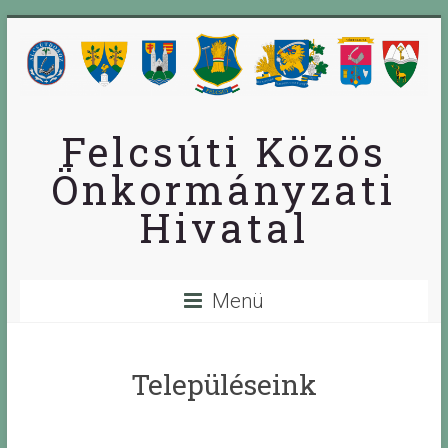
Skip
to
content
Felcsúti Közös
Önkormányzati
Hivatal
Menü
Településeink