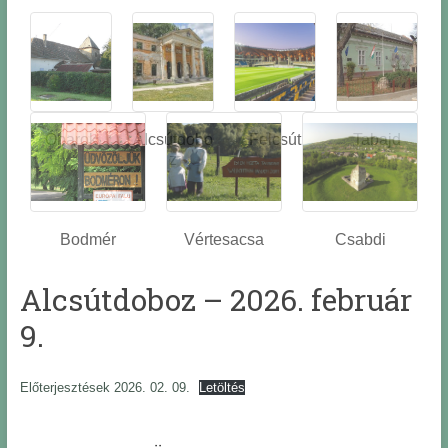
Óbarok
Alcsútdobo
Felcsút
Tabajd
z
Bodmér
Vértesacsa
Csabdi
Alcsútdoboz – 2026. február
9.
Előterjesztések 2026. 02. 09.
Letöltés