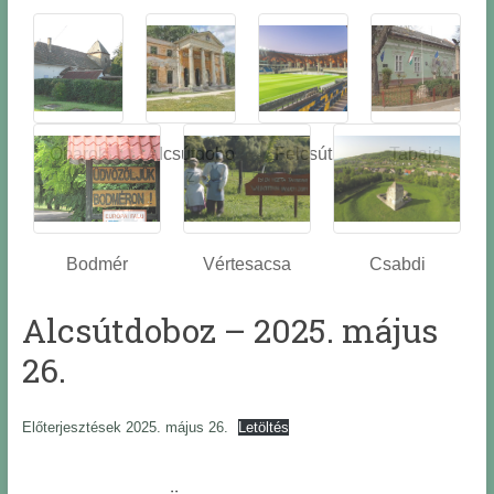
Óbarok
Alcsútdobo
Felcsút
Tabajd
z
Bodmér
Vértesacsa
Csabdi
Alcsútdoboz – 2025. május
26.
Előterjesztések 2025. május 26.
Letöltés