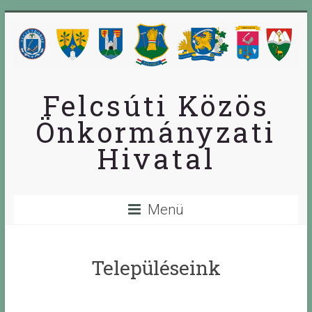
Skip
to
content
Felcsúti Közös
Önkormányzati
Hivatal
Menü
Településeink