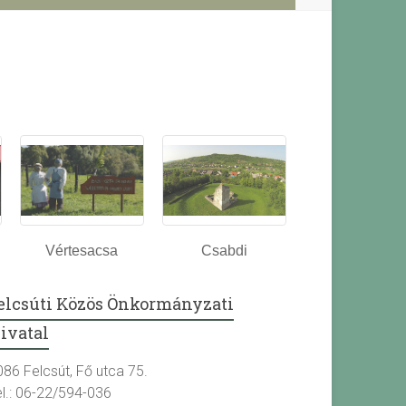
Vértesacsa
Csabdi
elcsúti Közös Önkormányzati
ivatal
086 Felcsút, Fő utca 75.
el.: 06-22/594-036