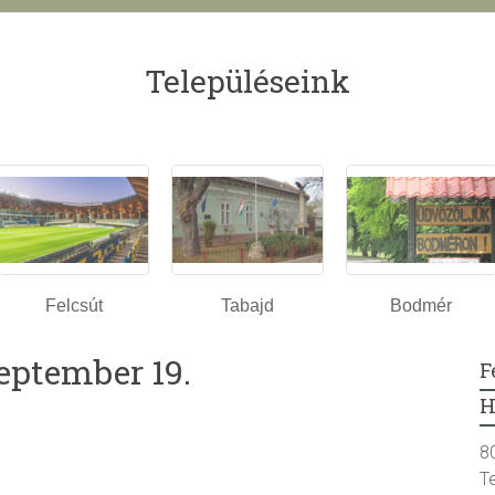
Településeink
Felcsút
Tabajd
Bodmér
eptember 19.
F
H
8
T