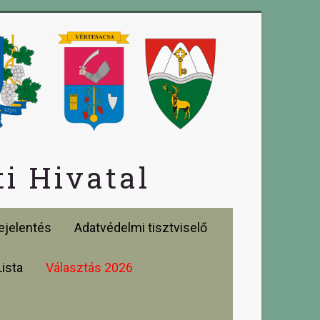
i Hivatal
jelentés
Adatvédelmi tisztviselő
Lista
Választás 2026