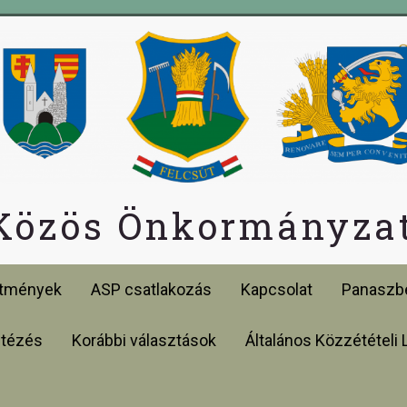
 Közös Önkormányzat
etmények
ASP csatlakozás
Kapcsolat
Panaszbe
ntézés
Korábbi választások
Általános Közzétételi 