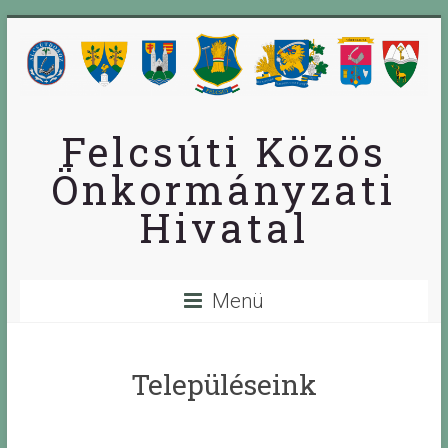
Skip
to
content
Felcsúti Közös
Önkormányzati
Hivatal
Menü
Településeink