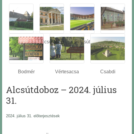
Óbarok
Alcsútdobo
Felcsút
Tabajd
z
Bodmér
Vértesacsa
Csabdi
Alcsútdoboz – 2024. július
31.
2024. július 31. előterjesztések