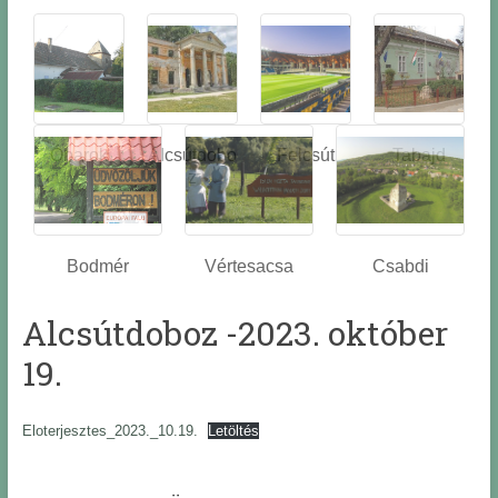
Óbarok
Alcsútdobo
Felcsút
Tabajd
z
Bodmér
Vértesacsa
Csabdi
Alcsútdoboz -2023. október
19.
Eloterjesztes_2023._10.19.
Letöltés