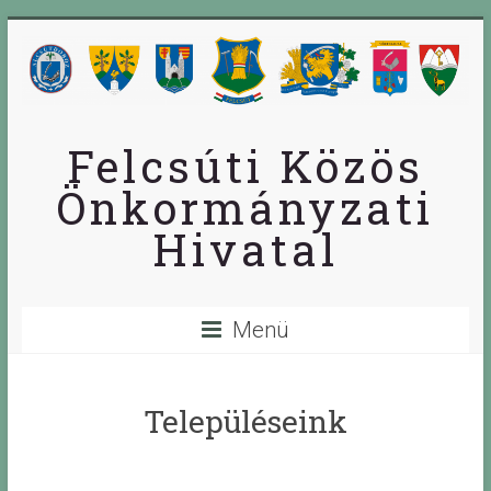
Skip
to
content
Felcsúti Közös
Önkormányzati
Hivatal
Menü
Településeink