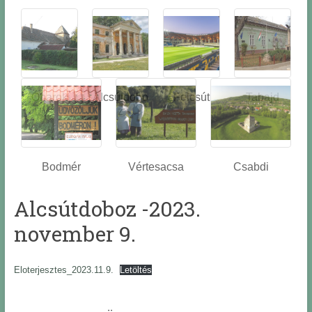
Óbarok
Alcsútdobo
Felcsút
Tabajd
z
Bodmér
Vértesacsa
Csabdi
Alcsútdoboz -2023.
november 9.
Eloterjesztes_2023.11.9.
Letöltés