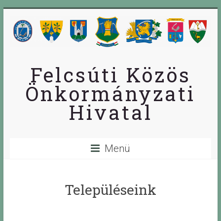
Skip
to
content
Felcsúti Közös
Önkormányzati
Hivatal
Menü
Településeink