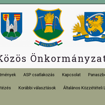
 Közös Önkormányzat
etmények
ASP csatlakozás
Kapcsolat
Panaszbe
ntézés
Korábbi választások
Általános Közzétételi 