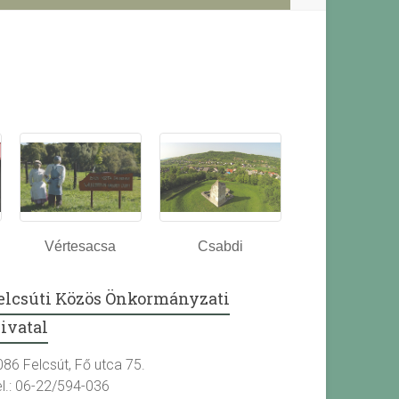
Vértesacsa
Csabdi
elcsúti Közös Önkormányzati
ivatal
086 Felcsút, Fő utca 75.
el.: 06-22/594-036