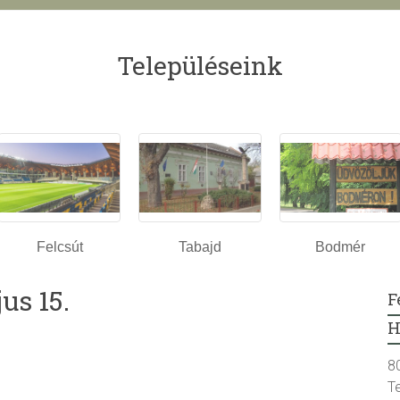
Településeink
Felcsút
Tabajd
Bodmér
us 15.
F
H
8
T