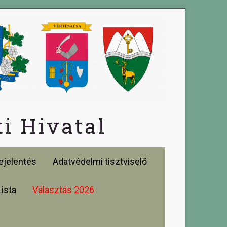
i Hivatal
jelentés
Adatvédelmi tisztviselő
Lista
Választás 2026