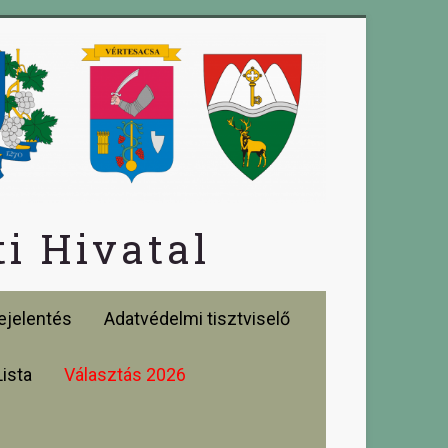
i Hivatal
jelentés
Adatvédelmi tisztviselő
Lista
Választás 2026