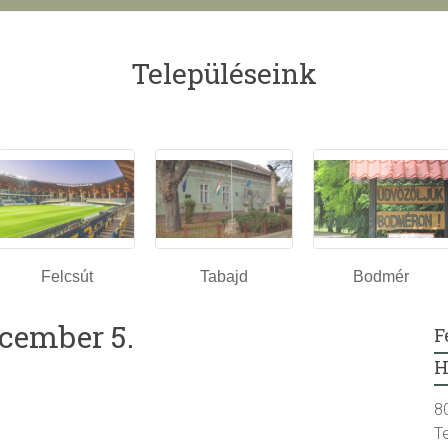
Településeink
Felcsút
Tabajd
Bodmér
ecember 5.
F
H
8
T