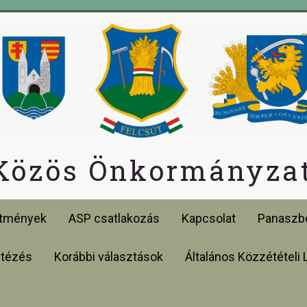
 Közös Önkormányzat
etmények
ASP csatlakozás
Kapcsolat
Panaszbe
ntézés
Korábbi választások
Általános Közzétételi 