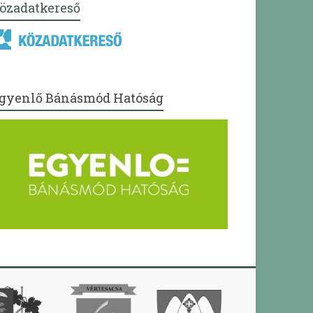
özadatkereső
gyenlő Bánásmód Hatóság