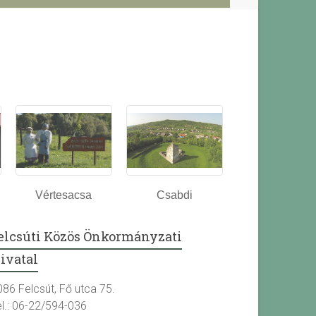
Vértesacsa
Csabdi
elcsúti Közös Önkormányzati
ivatal
086 Felcsút, Fő utca 75.
el.: 06-22/594-036