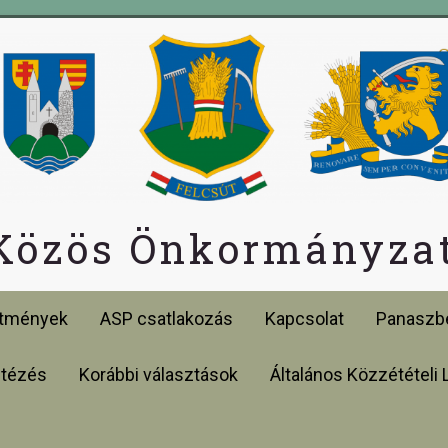
 Közös Önkormányzat
etmények
ASP csatlakozás
Kapcsolat
Panaszbe
ntézés
Korábbi választások
Általános Közzétételi 