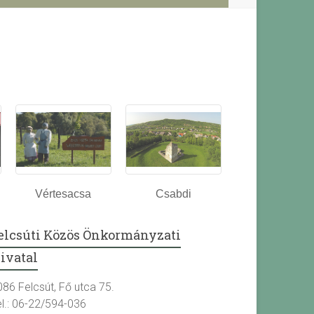
Vértesacsa
Csabdi
elcsúti Közös Önkormányzati
ivatal
086 Felcsút, Fő utca 75.
el.: 06-22/594-036