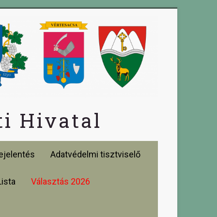
i Hivatal
jelentés
Adatvédelmi tisztviselő
Lista
Választás 2026