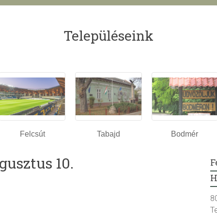
Településeink
Felcsút
Tabajd
Bodmér
gusztus 10.
F
H
8
T