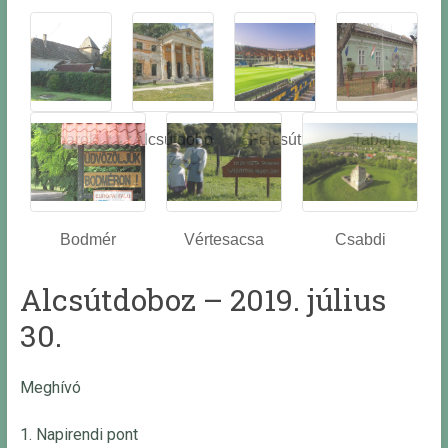
Óbarok
Alcsútdobo
Felcsút
Tabajd
z
Bodmér
Vértesacsa
Csabdi
Alcsútdoboz – 2019. július
30.
Meghívó
1. Napirendi pont