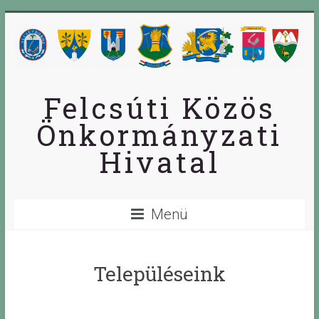
Skip
to
content
Felcsúti Közös
Önkormányzati
Hivatal
Menü
Településeink