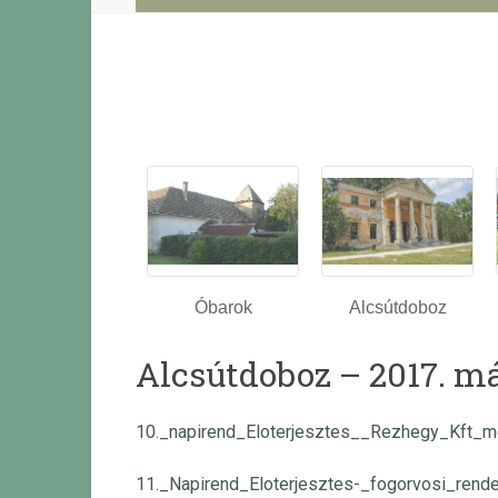
Óbarok
Alcsútdoboz
Alcsútdoboz – 2017. má
10._napirend_Eloterjesztes__Rezhegy_Kft_m
11._Napirend_Eloterjesztes-_fogorvosi_ren