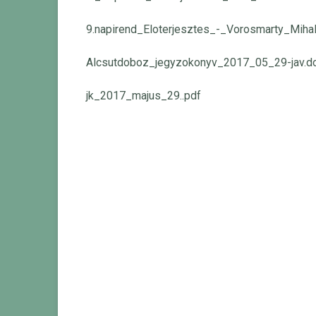
9.napirend_Eloterjesztes_-_Vorosmarty_Miha
Alcsutdoboz_jegyzokonyv_2017_05_29-jav.d
jk_2017_majus_29..pdf