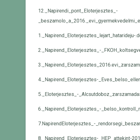
12._Napirendi_pont_Eloterjesztes_-
_beszamolo_a_2016._evi_gyermekvedelmi_es
1._Napirend_Eloterjesztes_lejart_hatarideju-.
2._Napirend_Eloterjesztes_-_FKOH_koltsegv
3._Napirend_Eloterjesztes_2016.evi_zarszam
4._Napirend_Eloterjesztes-_Eves_belso_elle
5._Eloterjesztes_-_Alcsutdoboz_zarszamada
6._Napirend_Eloterjesztes_-_belso_kontroll_n
7.NapirendEloterjesztes_-_rendorsegi_besza
8._Napirend_Eloterjesztes-_HEP_attekint-20