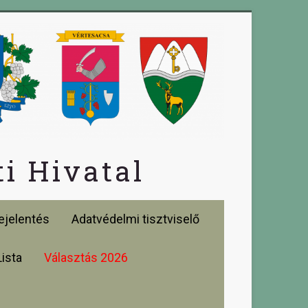
i Hivatal
jelentés
Adatvédelmi tisztviselő
Lista
Választás 2026