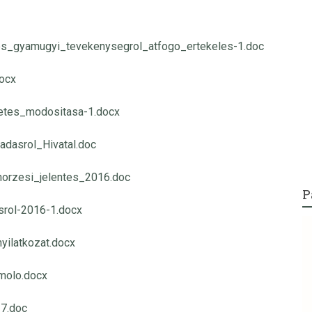
_gyamugyi_tevekenysegrol_atfogo_ertekeles-1.doc
docx
etes_modositasa-1.docx
adasrol_Hivatal.doc
norzesi_jelentes_2016.doc
P
srol-2016-1.docx
yilatkozat.docx
molo.docx
17.doc