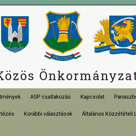
 Közös Önkormányzat
etmények
ASP csatlakozás
Kapcsolat
Panaszbe
ntézés
Korábbi választások
Általános Közzétételi 