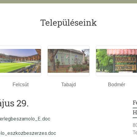
Településeink
Felcsút
Tabajd
Bodmér
jus 29.
F
H
erlegbeszamolo_E..doc
8
T
delo_eszkozbeszerzes.doc