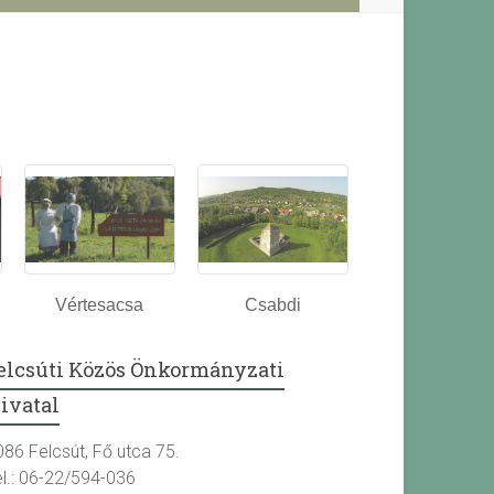
Vértesacsa
Csabdi
elcsúti Közös Önkormányzati
ivatal
086 Felcsút, Fő utca 75.
el.: 06-22/594-036