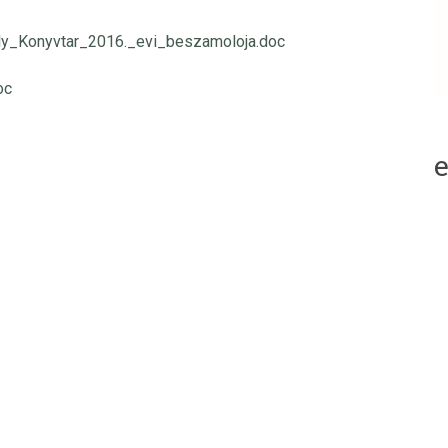
ly_Konyvtar_2016._evi_beszamoloja.doc
oc