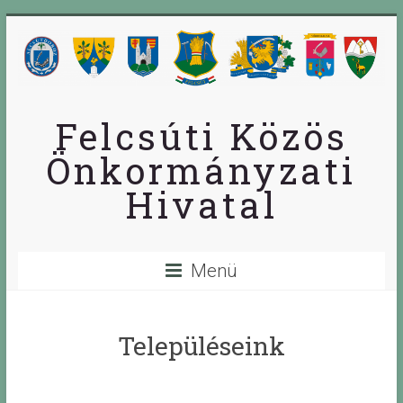
Skip
to
content
Felcsúti Közös
Önkormányzati
Hivatal
Menü
Településeink