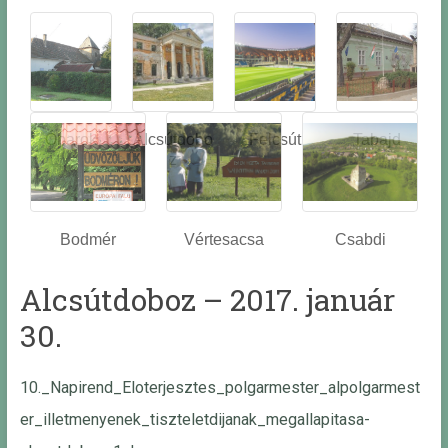
Óbarok
Alcsútdobo
Felcsút
Tabajd
z
Bodmér
Vértesacsa
Csabdi
Alcsútdoboz – 2017. január
30.
10._Napirend_Eloterjesztes_polgarmester_alpolgarmest
er_illetmenyenek_tiszteletdijanak_megallapitasa-