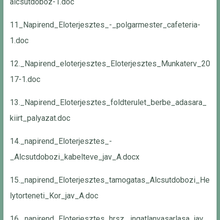
alcsutdoboz-1.doc
11_Napirend_Eloterjesztes_-_polgarmester_cafeteria-
1.doc
12._Napirend_eloterjesztes_Eloterjesztes_Munkaterv_20
17-1.doc
13._Napirend_Eloterjesztes_foldterulet_berbe_adasara_
kiirt_palyazat.doc
14._napirend_Eloterjesztes_-
_Alcsutdobozi_kabelteve_jav_A.docx
15._napirend_Eloterjesztes_tamogatas_Alcsutdobozi_He
lytorteneti_Kor_jav_A.doc
16._napirend_Eloterjesztes_hrsz._ingatlanvasarlasa_jav_