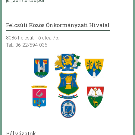
jk._2017.01.30.pdf
Felcsúti Közös Önkormányzati Hivatal
8086 Felcsút, Fő utca 75.
Tel.: 06-22/594-036
Pályázatok