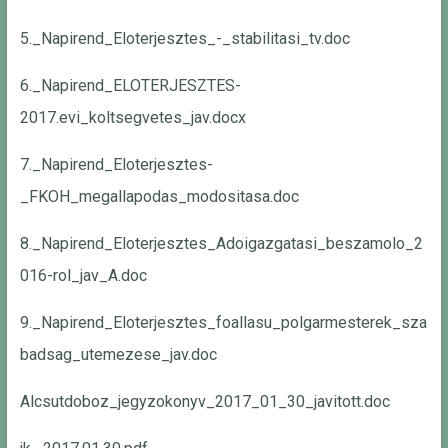
5._Napirend_Eloterjesztes_-_stabilitasi_tv.doc
6._Napirend_ELOTERJESZTES-
2017.evi_koltsegvetes_jav.docx
7._Napirend_Eloterjesztes-
_FKOH_megallapodas_modositasa.doc
8._Napirend_Eloterjesztes_Adoigazgatasi_beszamolo_2
016-rol_jav_A.doc
9._Napirend_Eloterjesztes_foallasu_polgarmesterek_sza
badsag_utemezese_jav.doc
Alcsutdoboz_jegyzokonyv_2017_01_30_javitott.doc