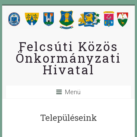
Skip
to
content
Felcsúti Közös
Önkormányzati
Hivatal
Menü
Településeink