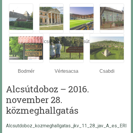
Óbarok
Alcsútdobo
Felcsút
Tabajd
z
Bodmér
Vértesacsa
Csabdi
Alcsútdoboz – 2016.
november 28.
közmeghallgatás
Alcsutdoboz_kozmeghallgatas_jkv_11_28_jav_A_es_ERI