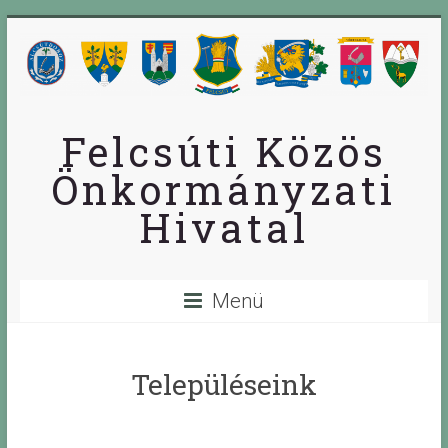
Skip
to
content
Felcsúti Közös
Önkormányzati
Hivatal
Menü
Településeink