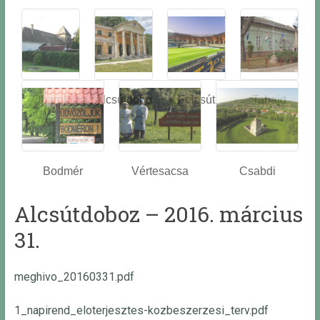
Óbarok
Alcsútdobo
Felcsút
Tabajd
z
Bodmér
Vértesacsa
Csabdi
Alcsútdoboz – 2016. március
31.
meghivo_20160331.pdf
1_napirend_eloterjesztes-kozbeszerzesi_terv.pdf