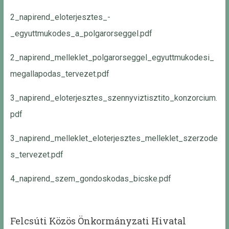
2_napirend_eloterjesztes_-
_egyuttmukodes_a_polgarorseggel.pdf
2_napirend_melleklet_polgarorseggel_egyuttmukodesi_
megallapodas_tervezet.pdf
3_napirend_eloterjesztes_szennyviztisztito_konzorcium.
pdf
3_napirend_melleklet_eloterjesztes_melleklet_szerzode
s_tervezet.pdf
4_napirend_szem_gondoskodas_bicske.pdf
Felcsúti Közös Önkormányzati Hivatal