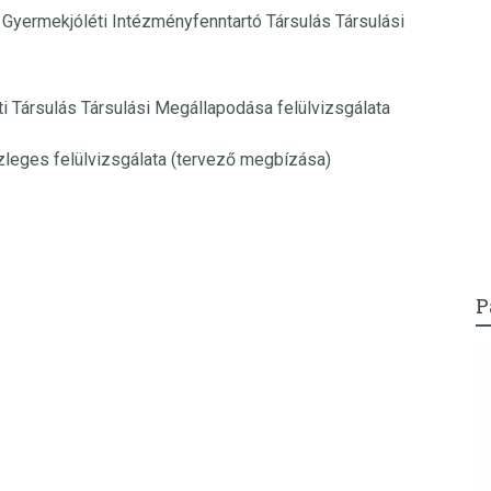
Gyermekjóléti Intézményfenntartó Társulás Társulási
i Társulás Társulási Megállapodása felülvizsgálata
leges felülvizsgálata (tervező megbízása)
P