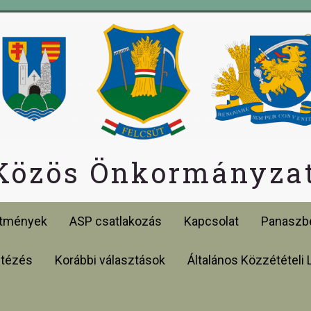
 Közös Önkormányzat
etmények
ASP csatlakozás
Kapcsolat
Panaszbe
ntézés
Korábbi választások
Általános Közzétételi 