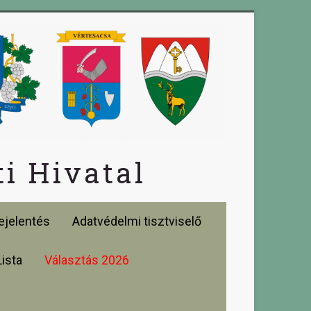
i Hivatal
jelentés
Adatvédelmi tisztviselő
Lista
Választás 2026