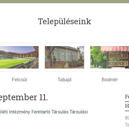
Településeink
Felcsút
Tabajd
Bodmér
eptember 11.
F
H
léti Intézmény Fenntartó Társulás Társulási
8
T