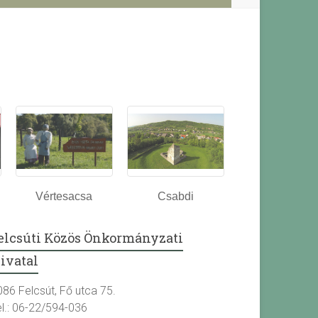
Vértesacsa
Csabdi
elcsúti Közös Önkormányzati
ivatal
086 Felcsút, Fő utca 75.
el.: 06-22/594-036