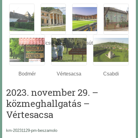
Óbarok
Alcsútdobo
Felcsút
Tabajd
z
Bodmér
Vértesacsa
Csabdi
2023. november 29. –
közmeghallgatás –
Vértesacsa
km-20231129-pm-beszamolo