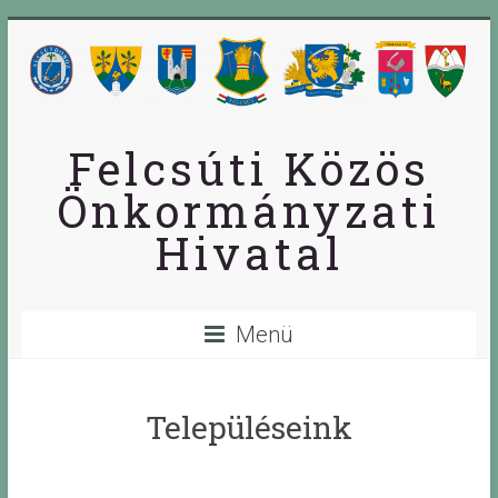
Skip
to
content
Felcsúti Közös
Önkormányzati
Hivatal
Menü
Településeink