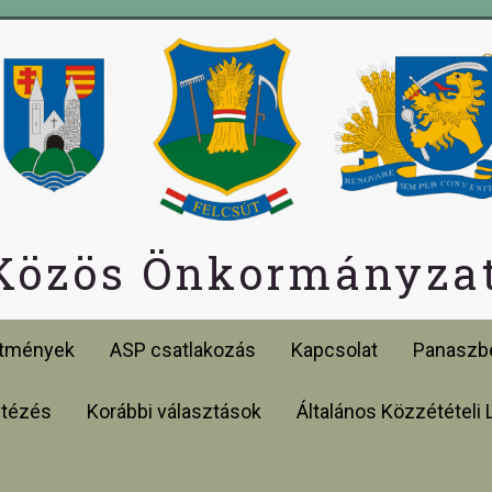
 Közös Önkormányzat
etmények
ASP csatlakozás
Kapcsolat
Panaszbe
ntézés
Korábbi választások
Általános Közzétételi 