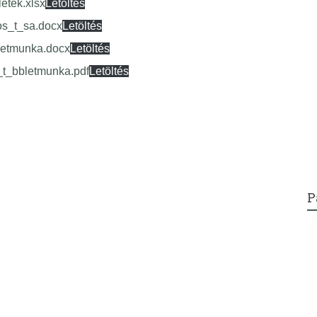
etek.xlsx
Letöltés
s_t_sa.docx
Letöltés
letmunka.docx
Letöltés
t_bbletmunka.pdf
Letöltés
P