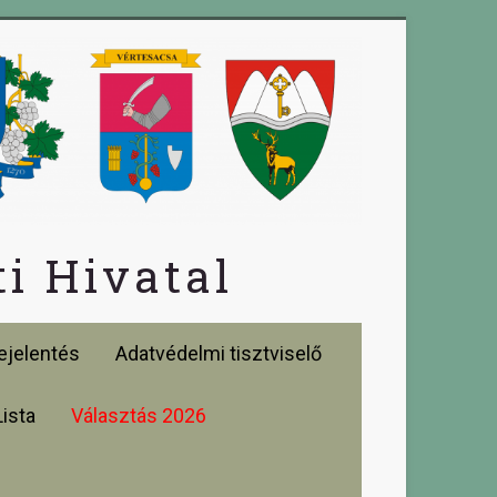
i Hivatal
jelentés
Adatvédelmi tisztviselő
Lista
Választás 2026