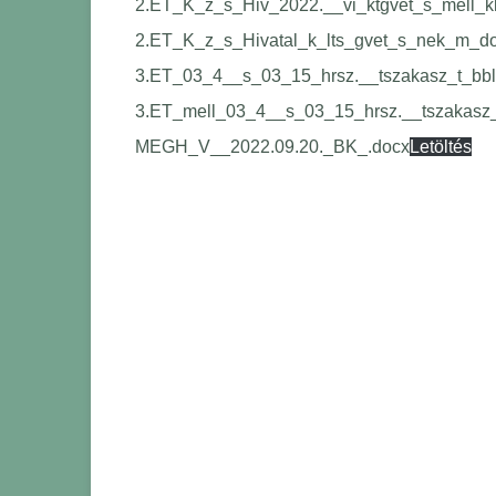
2.ET_K_z_s_Hiv_2022.__vi_ktgvet_s_mell_kl
2.ET_K_z_s_Hivatal_k_lts_gvet_s_nek_m_do
3.ET_03_4__s_03_15_hrsz.__tszakasz_t_bb
3.ET_mell_03_4__s_03_15_hrsz.__tszakasz_
MEGH_V__2022.09.20._BK_.docx
Letöltés