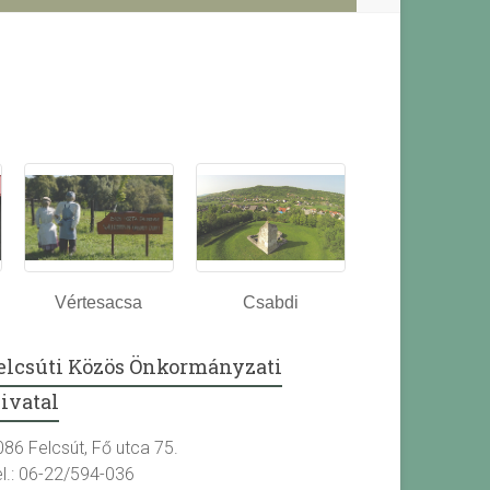
Vértesacsa
Csabdi
elcsúti Közös Önkormányzati
ivatal
086 Felcsút, Fő utca 75.
el.: 06-22/594-036