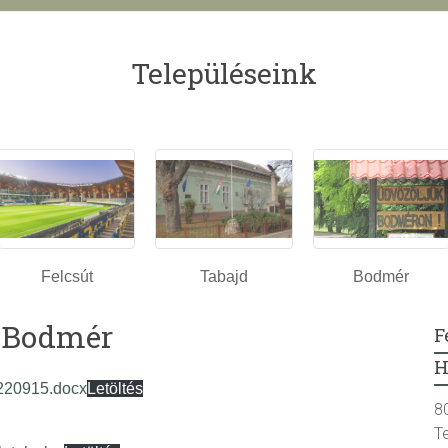
Településeink
Felcsút
Tabajd
Bodmér
– Bodmér
F
H
220915.docx
Letöltés
8
T