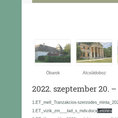
Óbarok
Alcsútdoboz
2022. szeptember 20. 
1.ET_mell_Tranzakcios-szerzodes_minta_20
1.ET_vizik_zm___tad_s_mdv.docx
Letöltés