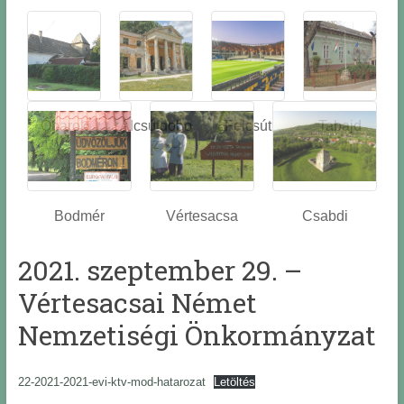
Óbarok
Alcsútdobo
Felcsút
Tabajd
z
Bodmér
Vértesacsa
Csabdi
2021. szeptember 29. –
Vértesacsai Német
Nemzetiségi Önkormányzat
22-2021-2021-evi-ktv-mod-hatarozat
Letöltés