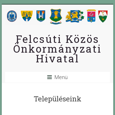
Skip
to
content
Felcsúti Közös
Önkormányzati
Hivatal
Menü
Településeink