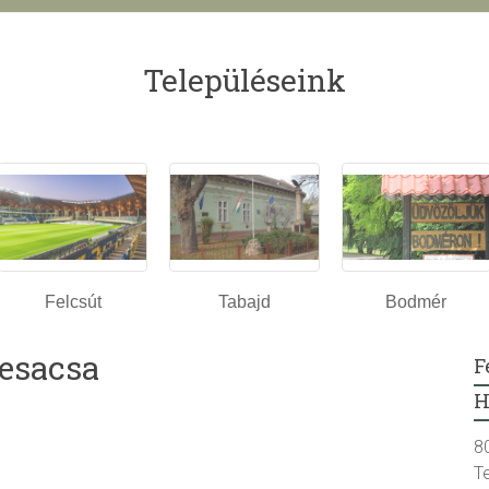
Településeink
Felcsút
Tabajd
Bodmér
tesacsa
F
H
8
T