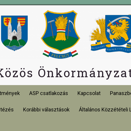
 Közös Önkormányzat
etmények
ASP csatlakozás
Kapcsolat
Panaszbe
ntézés
Korábbi választások
Általános Közzétételi 