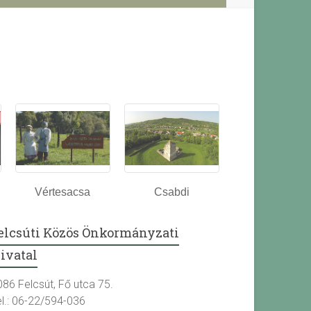
Vértesacsa
Csabdi
elcsúti Közös Önkormányzati
ivatal
086 Felcsút, Fő utca 75.
el.: 06-22/594-036