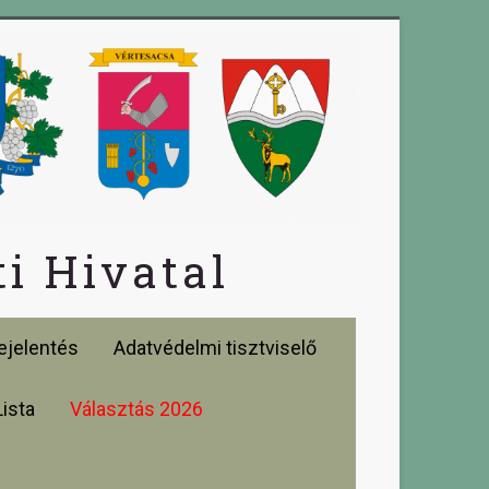
i Hivatal
jelentés
Adatvédelmi tisztviselő
Lista
Választás 2026