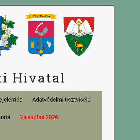
i Hivatal
jelentés
Adatvédelmi tisztviselő
Lista
Választás 2026