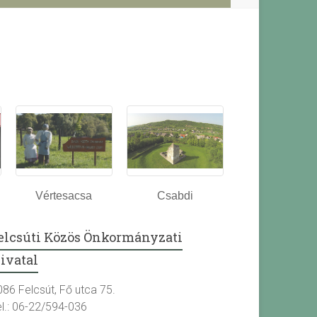
Vértesacsa
Csabdi
elcsúti Közös Önkormányzati
ivatal
086 Felcsút, Fő utca 75.
el.: 06-22/594-036