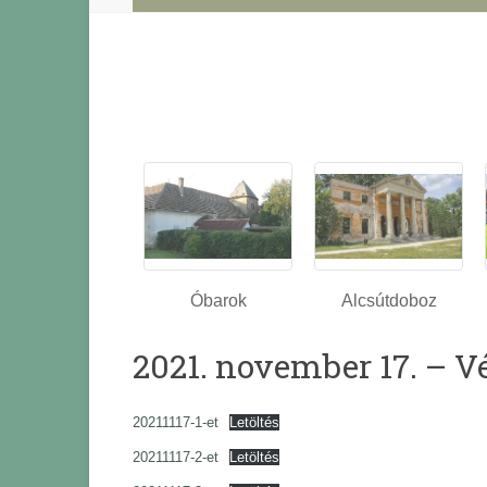
Óbarok
Alcsútdoboz
2021. november 17. – V
20211117-1-et
Letöltés
20211117-2-et
Letöltés