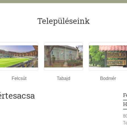
Településeink
Felcsút
Tabajd
Bodmér
értesacsa
F
H
8
T