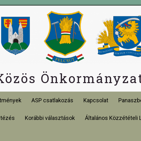
 Közös Önkormányzat
etmények
ASP csatlakozás
Kapcsolat
Panaszbe
ntézés
Korábbi választások
Általános Közzétételi 