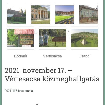
Óbarok
Alcsútdobo
Felcsút
Tabajd
z
Bodmér
Vértesacsa
Csabdi
2021. november 17. –
Vértesacsa közmeghallgatás
20211117-beszamolo