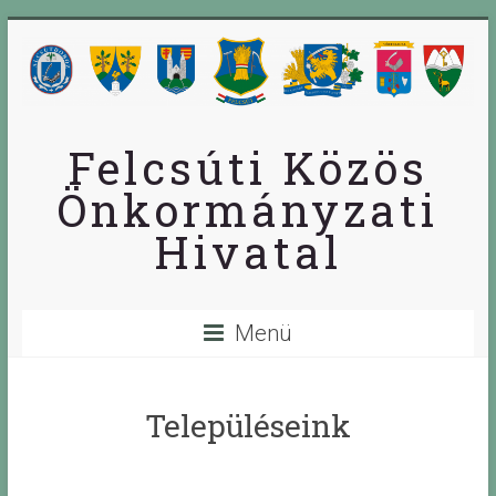
Skip
to
content
Felcsúti Közös
Önkormányzati
Hivatal
Menü
Településeink