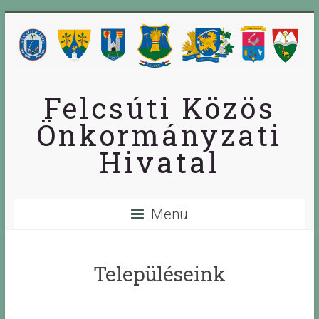
Skip
to
content
Felcsúti Közös
Önkormányzati
Hivatal
Menü
Településeink