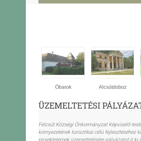
Óbarok
Alcsútdoboz
ÜZEMELTETÉSI PÁLYÁZA
Felcsút Községi Önkormányzat Képviselő-test
környezetének turisztikai célú fejlesztéséhez
projektelemek
üzemeltetésére
pályázat
ot ír ki