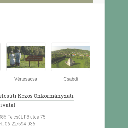
Vértesacsa
Csabdi
elcsúti Közös Önkormányzati
ivatal
086 Felcsút, Fő utca 75.
el.: 06-22/594-036