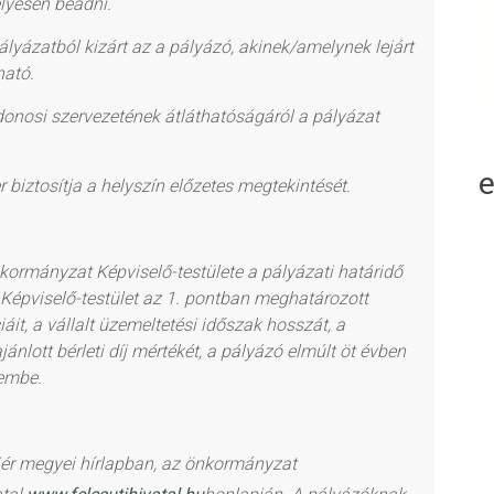
lyesen beadni.
lyázatból kizárt az a pályázó, akinek/amelynek lejárt
ható.
donosi szervezetének átláthatóságáról a pályázat
iztosítja a helyszín előzetes megtekintését.
kormányzat Képviselő-testülete a pályázati határidő
a Képviselő-testület az 1. pontban meghatározott
iáit
, a vállalt üzemeltetési időszak hosszát, a
nlott bérleti díj mértékét, a pályázó elmúlt öt évben
lembe.
jér
megye
i hírlapban
, az önkormányzat