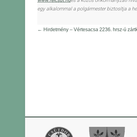
www.felcsut.hu
és a közös önkormányzati hiv
egy alkalommal a polgármester biztosítja a he
←
Hirdetmény – Vértesacsa 2236. hrsz-ú zártk