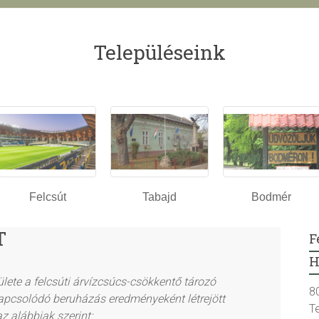
Településeink
Felcsút
Tabajd
Bodmér
T
F
H
ülete
a
felcsúti árvízcsúcs-csökkentő tározó
8
 kapcsolódó beruházás eredményeként létrejött
T
 az
alább
iak szerint
: