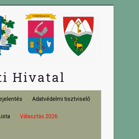
i Hivatal
jelentés
Adatvédelmi tisztviselő
Lista
Választás 2026