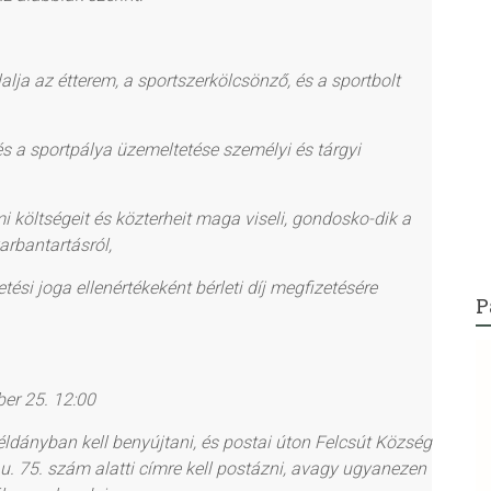
lja az étterem, a sportszerkölcsönző, és a sportbolt
 a sportpálya üzemeltetése személyi és tárgyi
 költségeit és közterheit maga viseli,
gondosko-dik
a
arbantartásról,
ési joga ellenértékeként bérleti díj megfizetésére
P
r 25. 12:00
ldányban kell benyújtani, és postai úton Felcsút Község
. 75. szám alatti címre kell postázni, avagy ugyanezen