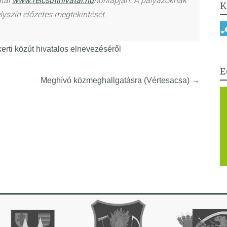
atal
www.felcsutihivatal.hu
honlapján. A pályázóknak
K
lyszín előzetes megtekintését.
erti közút hivatalos elnevezéséről
E
Meghívó közmeghallgatásra (Vértesacsa)
→