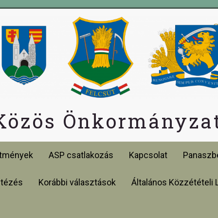
 Közös Önkormányzat
etmények
ASP csatlakozás
Kapcsolat
Panaszbe
ntézés
Korábbi választások
Általános Közzétételi 