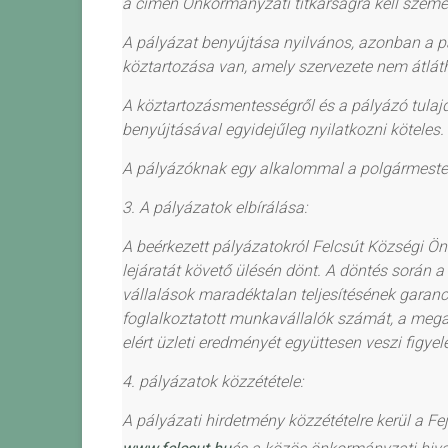
a címen Önkormányzati titkárságra kell szemé
A pályázat benyújtása nyilvános, azonban a pá
köztartozása van, amely szervezete nem átlát
A köztartozásmentességről és a pályázó tulaj
benyújtásával egyidejűleg nyilatkozni köteles.
A pályázóknak egy alkalommal a polgármester b
3. A pályázatok
elbírálása:
A beérkezett pályázatokról
Felcsút Községi Ön
lejáratát követő ülésén dönt. A döntés során 
vállalások maradéktalan teljesítésé
nek garanc
foglalkoztatott munkavállalók számát, a megajá
elért üzleti eredményét együttesen veszi figye
4.
pályázatok közzététele:
A
pályázati hirdetmény közzététel
re kerül a Fe