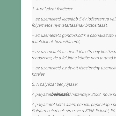
1.
A
pályázat
feltételei
:
–
az üzemeltető legalább 5 év időtartamra válla
folyamatos
nyitvatartásának
biztosítását,
–
az üzemeltető gondoskodik a csónakázótó és
feltételeinek biztosításáról,
–
az üzemeltető az átvett létesítmény közüzemi
rendszeres, de a felújítás körébe nem tartozó k
–
az üzemeltető az átvett létesítmény üzemeltet
köteles.
2. A pályázat
benyújtása:
A pályázat
beérkezési
határideje: 2022
.
novembe
A pályázatot kettő aláírt
,
eredeti
,
papír alapú pé
Polgármesterének címezve a 8086 Felcsút, Fő u