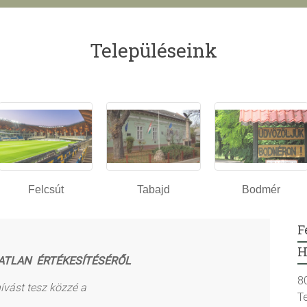
Településeink
Felcsút
Tabajd
Bodmér
F
H
ATLAN ÉRTÉKESÍTÉSÉRŐL
8
vást tesz közzé a
T