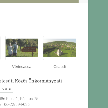
Vértesacsa
Csabdi
elcsúti Közös Önkormányzati
ivatal
086 Felcsút, Fő utca 75.
el.: 06-22/594-036