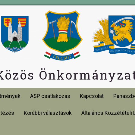
 Közös Önkormányzat
etmények
ASP csatlakozás
Kapcsolat
Panaszbe
ntézés
Korábbi választások
Általános Közzétételi 