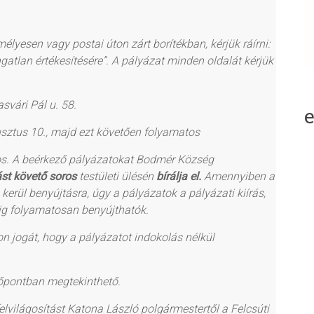
mélyesen vagy postai úton zárt borítékban, kérjük ráírni:
ngatlan értékesítésére”. A pályázat minden oldalát kérjük
svári Pál u. 58.
usztus 10., majd ezt követően folyamatos
os. A beérkező pályázatokat Bodmér Község
ást követő soros
testületi ülésén
bírálja el.
Amennyiben a
erül benyújtásra, úgy a pályázatok a pályázati kiírás,
áig folyamatosan benyújthatók.
 jogát, hogy a pályázatot indokolás nélkül
időpontban megtekinthető.
elvilágosítást Katona László polgármestertől a Felcsúti