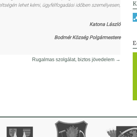
K
tségén lehet kérni, ügyfélfogadási időben személyesen,
Katona László
Bodmér Község Polgármestere
E
Rugalmas szolgálat, biztos jövedelem
→