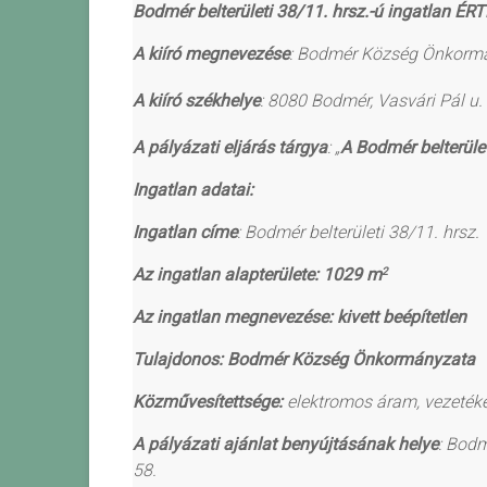
Bodmér belterületi 38/11. hrsz.-ú ingatlan
ÉRT
A kiíró megnevezése
: Bodmér Község Önkorm
A kiíró székhelye
: 8080 Bodmér, Vasvári Pál u.
A pályázati eljárás tárgya
: „
A Bodmér belterület
Ingatlan adatai:
Ingatlan címe
: Bodmér belterületi 38/11. hrsz.
Az ingatlan alapterülete: 1029 m
2
Az ingatlan megnevezése: kivett beépítetlen
Tulajdonos: Bodmér Község Önkormányzata
Közművesítettsége:
elektromos áram, vezetéke
A pályázati ajánlat benyújtásának helye
: Bod
58.