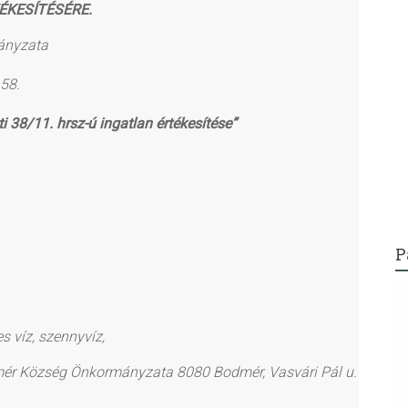
ÉKESÍTÉSÉRE.
ányzata
 58.
i 38/11. hrsz-ú ingatlan értékesítése”
P
s víz, szennyvíz,
mér Község Önkormányzata 8080 Bodmér, Vasvári Pál u.