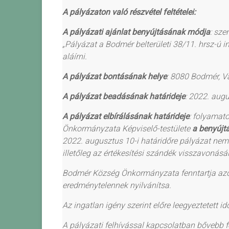
A pályázaton való részvétel feltételei:
A pályázati ajánlat benyújtásának módja
: sze
„Pályázat a Bodmér belterületi 38/11. hrsz-ú i
aláírni.
A pályázat bontásának helye
: 8080 Bodmér, Va
A pályázat beadásának határideje
: 2022. aug
A pályázat elbírálásának határideje
: folyamat
Önkormányzata Képviselő-testülete
a benyújt
2022. augusztus 10-i határidőre pályázat nem k
illetőleg az értékesítési szándék visszavonás
Bodmér Község Önkormányzata fenntartja azon
eredménytelennek nyilvánítsa.
Az ingatlan igény szerint előre leegyeztetett 
A pályázati felhívással kapcsolatban bővebb f