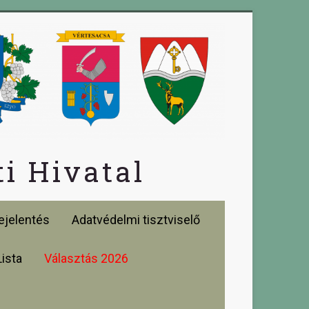
i Hivatal
jelentés
Adatvédelmi tisztviselő
Lista
Választás 2026